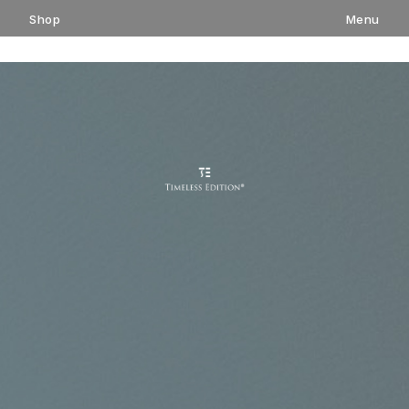
コ
Shop
Menu
ン
テ
ン
ツ
へ
ス
キ
ッ
プ