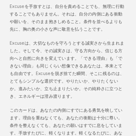
Excuseを手放すとは、自分を責めることでも、無理に行動
することでもありません。それは、自分の内側にある衝動
や願いを、そのまま抱きしめること。条件を並べるよりも
先に、胸の奥の小さな声に敬意を払うことです。
Excuseは、大切なものを守ろうとする誠実さから生まれま
した。そして今、その誠実さは、守る方向から、信じる方
向へと自然に向きを変えています。「できる理由」も「で
きない理由」も同じくらい想像できるあなたは、本来とて
も自由です。Excuseを脱ぎ捨てた瞬間、そこに残るのは、
とてもシンプルな選択です。やりたいか、やりたくない
か。進みたいか、立ち止まりたいか。その純粋さに立つと
き、エネルギーは澄み渡ります。
このカードは、あなたの内側にすでにある勇気を映してい
ます。理由を重ねなくても、あなたの衝動は十分に尊い。
条件を整えなくても、あなたの願いはすでに息をしていま
す。手放すたびに、軽くなります。軽くなるたびに、あな