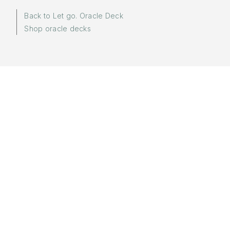
Back to Let go. Oracle Deck
Shop oracle decks
More in:
Let go.
Words by
Yuki
Sponsored