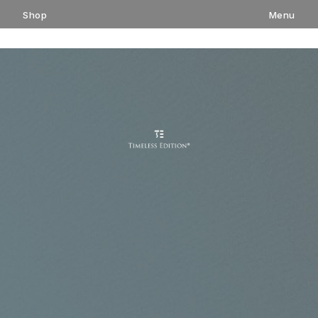
コ
Shop
Menu
ン
テ
ン
ツ
へ
ス
キ
ッ
プ