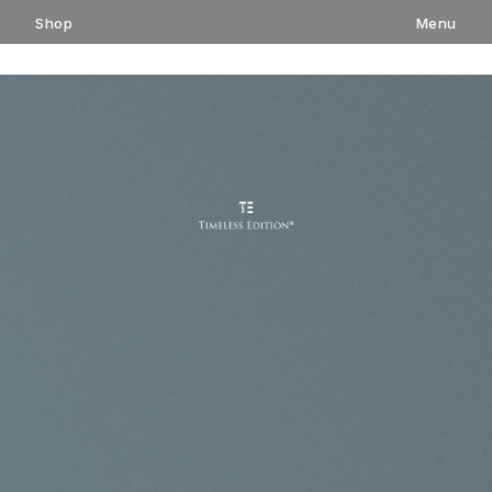
コ
Shop
Menu
ン
テ
ン
ツ
へ
ス
キ
ッ
プ