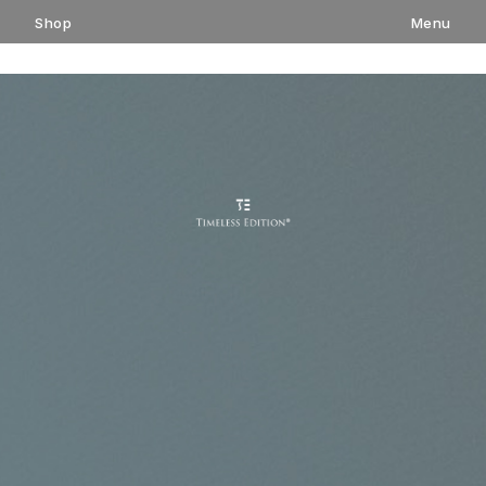
コ
Shop
Menu
ン
テ
ン
ツ
へ
ス
キ
ッ
プ