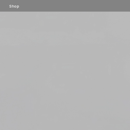
コ
Shop
ン
テ
ン
ツ
へ
ス
キ
ッ
プ