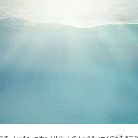
onのYukiです。Timeless Editionオリジナルのオラクルカードの誕