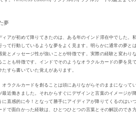
た夢
ディアが初めて降りてきたのは、ある年のインド滞在中でした。
行って行動しているような夢をよく見ます。明らかに通常の夢と
感覚とメッセージ性が強いことが特徴です。実際の経験と変わり
ることも特徴です。インドでそのようなオラクルカードの夢を見
ひたすら書いていた覚えがあります。
、オラクルカードを創ることは頭にありながらそのままになって
が最近働きました。それからすぐにデザインと言葉のイメージが
うに直感的に今！となって勝手にアイディアが降りてくるのはい
ードで面白かった経験は、ひとつひとつの言葉とその解説のでき