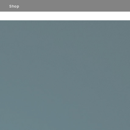
コ
Shop
ン
テ
ン
ツ
へ
ス
キ
ッ
プ