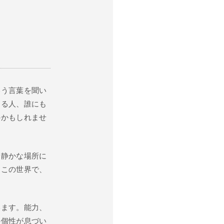
いう言葉を聞い
ける人、誰にも
のかもしれませ
と静かな場所に
てこの世界で、
。
います。能力、
の個性が息づい