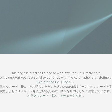
This page is created for those who own the Be. Oracle card.
gently support your personal experience with the card, rather than define 
Explore the Be. Oracle →
ラクルカード「Be.」をご購入いただいた方のための解説ページです。カードを
感覚とともにメッセージを受け取るための、静かな補助としてご用意しています
オラクルカード「Be.」をチェックする→