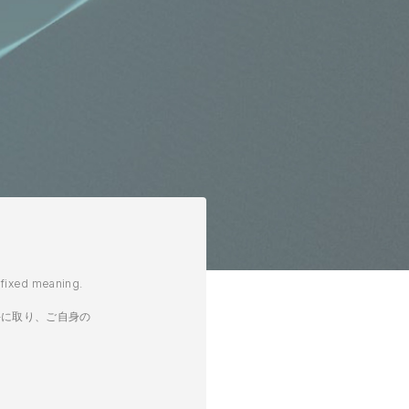
a fixed meaning.
手に取り、ご自身の
。