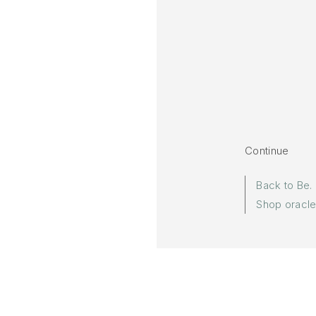
Continue
Back to Be.
Shop oracl
More in:
Be.