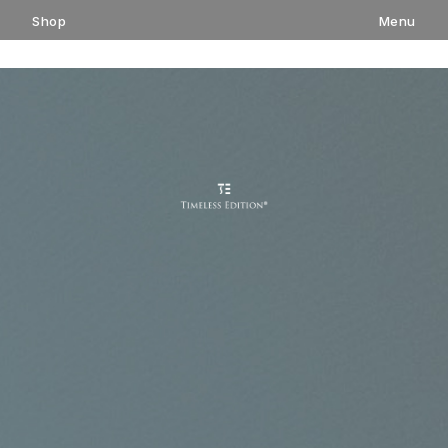
コ
Shop
Menu
ン
テ
ン
ツ
へ
ス
キ
ッ
プ