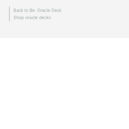
Back to Be. Oracle Deck
Shop oracle decks
More in:
Be.
Words by
Yuki
Sponsored