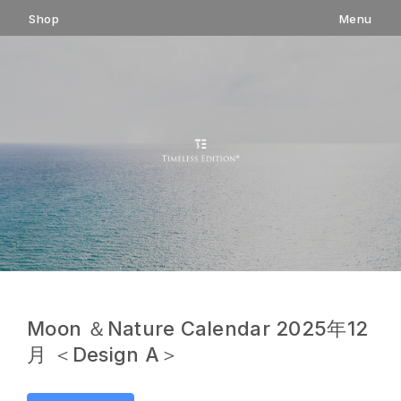
コ
Shop
Menu
ン
テ
ン
ツ
へ
ス
キ
ッ
プ
Moon ＆Nature Calendar 2025年12
月 ＜Design A＞