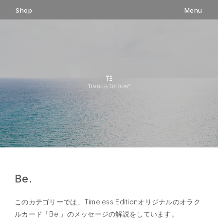
コ
Shop
Menu
ン
テ
ン
ツ
へ
ス
キ
ッ
プ
Be.
このカテゴリーでは、Timeless Editionオリジナルのオラク
ルカード「Be.」のメッセージの解説をしています。