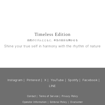
ー
ー
ー
ー
ー
ジ
ジ
ジ
ジ
ジ
Timeless Edition
自然のリズムとともに、本当の自分を輝かせる
Shine your true self in harmony with the rhythm of nature
Instagram
｜
Pinterest
｜
X
｜
YouTube
｜
Spotify
｜
Facebook
｜
LINE
Contact
｜
Terms of Service
｜
Privacy Policy
Operator Information
｜
Editorial Policy
｜
Disclaimer