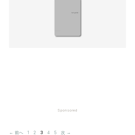
Sponsored
ペ
ペ
ペ
ペ
ペ
←
前へ
1
2
3
4
5
次
→