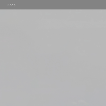
コ
Shop
ン
テ
ン
ツ
へ
ス
キ
ッ
プ