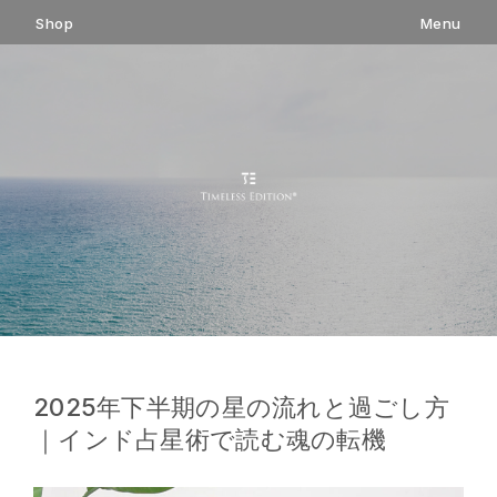
コ
Shop
Menu
ン
テ
ン
ツ
へ
ス
キ
ッ
プ
2025年下半期の星の流れと過ごし方
｜インド占星術で読む魂の転機