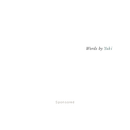
Words by
Yuki
Sponsored