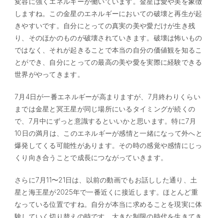
変容に強くエネルギーが働いています。金星は愛や美を象徴
しますね。この金星のエネルギーにおいての破壊と再生が起
きやすいです。自分にとっての真実の美や愛だけが生き残
り、そのほかのものが破壊されていきます。破壊は怖いもの
ではなく、それが起きることで本当の自分の価値観を知るこ
とができ、自分にとっての最高の美や愛を実際に経験できる
世界がやってきます。
7月4日が一番エネルギーが高まりますが、7月終わりくらい
までは金星と冥王星が同じ場所にいるタイミングが続くの
で、7月中にずっと意識するといいかと思います。特に7月
10日の満月は、このエネルギーが感情と一緒になって外へと
爆発してくる可能性があります。その時の感覚や感情にじっ
くり向き合うことで成長につながっていきます。
さらに7月11〜21日は、以前の動画でもお話しした通り、土
星と海王星が2025年で一番近くに接近します。ほとんど重
なっている位置ですね。自分が本当に求めることを現実に体
験していく切り替えの時です。大きな制限の時代を生きてき