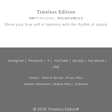
Timeless Edition
自然のリズムとともに、本当の自分を輝かせる
Shine your true self in harmony with the rhythm of nature
Instagram
｜
Pinterest
｜
X
｜
YouTube
｜
Spotify
｜
Facebook
｜
LINE
Contact
｜
Terms of Service
｜
Privacy Policy
Operator Information
｜
Editorial Policy
｜
Disclaimer
© 2026 Timeless Edition®