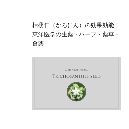
栝楼仁（かろにん）の効果効能｜
東洋医学の生薬・ハーブ・薬草・
食薬