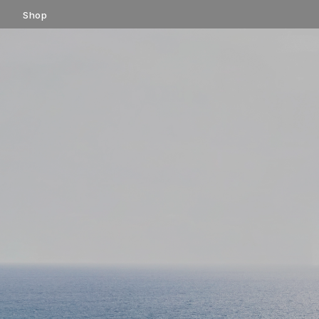
コ
Shop
ン
テ
ン
ツ
へ
ス
キ
ッ
プ