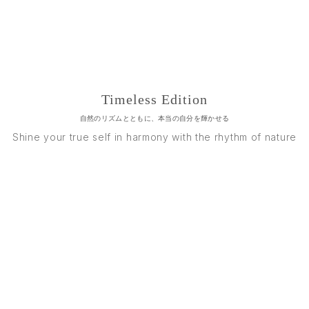
Timeless Edition
自然のリズムとともに、本当の自分を輝かせる
Shine your true self in harmony with the rhythm of nature
Instagram
｜
Pinterest
｜
X
｜
YouTube
｜
Spotify
｜
Facebook
｜
LINE
Contact
｜
Terms of Service
｜
Privacy Policy
Operator Information
｜
Editorial Policy
｜
Disclaimer