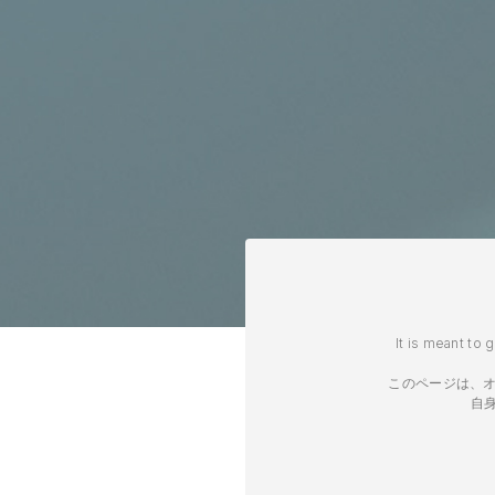
It is meant to 
このページは、オ
自