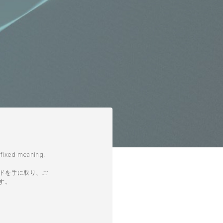
a fixed meaning.
ードを手に取り、ご
す。