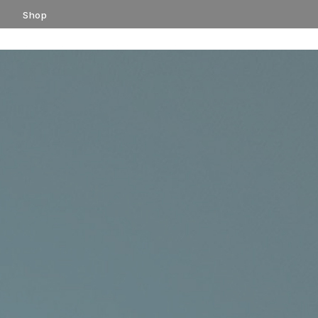
コ
Shop
ン
テ
ン
ツ
へ
ス
キ
ッ
プ