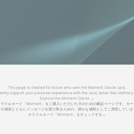
This page is created for those who own the Moment Oracle card.
gently support your personal experience with the card, rather than define 
Explore the Moment Oracle →
ラクルカード「Moment」をご購入いただいた方のための解説ページです。カ
身の感覚とともにメッセージを受け取るための、静かな補助としてご用意していま
オラクルカード「Moment」をチェックする→