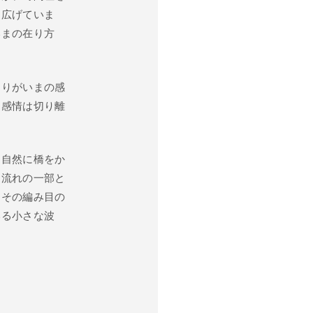
を広げていま
いまの在り方
なりがいまの感
と感情は切り離
と自然に橋をか
、流れの一部と
。その編み目の
いる小さな波