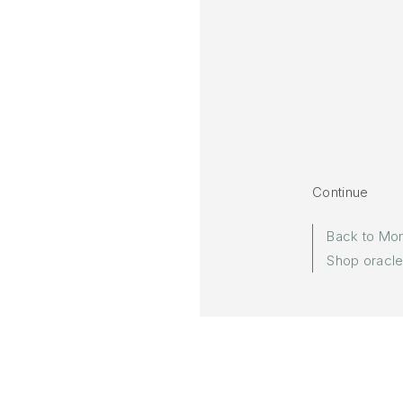
Continue
Back to Mo
Shop oracl
More in:
Momen