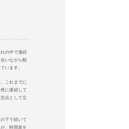
流れの中で連続
き合いながら動
いています。
ん。これまでに
自然に接続して
の交点として立
面の下で続いて
れが、時間差を