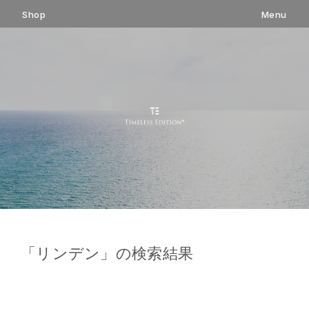
コ
Shop
Menu
ン
テ
ン
ツ
へ
ス
キ
ッ
プ
「
リンデン
」の検索結果