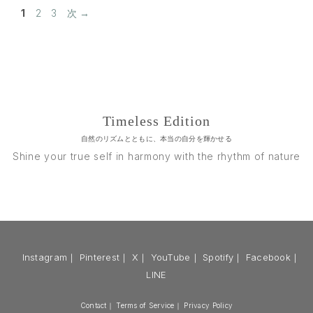
ペ
ペ
ペ
1
2
3
次
→
ー
ー
ー
ジ
ジ
ジ
Timeless Edition
自然のリズムとともに、本当の自分を輝かせる
Shine your true self in harmony with the rhythm of nature
Instagram
｜
Pinterest
｜
X
｜
YouTube
｜
Spotify
｜
Facebook
｜
LINE
Contact
｜
Terms of Service
｜
Privacy Policy