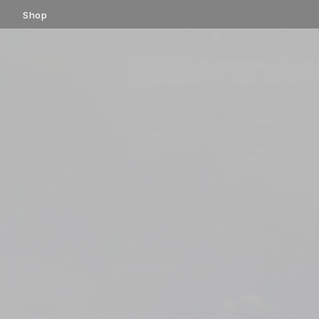
コ
Shop
ン
テ
ン
ツ
へ
ス
キ
ッ
プ