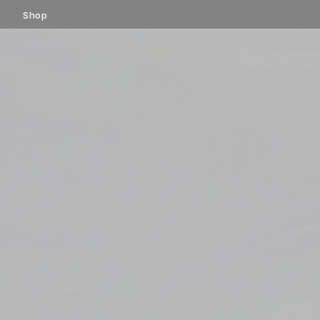
コ
Shop
ン
テ
ン
ツ
へ
ス
キ
ッ
プ